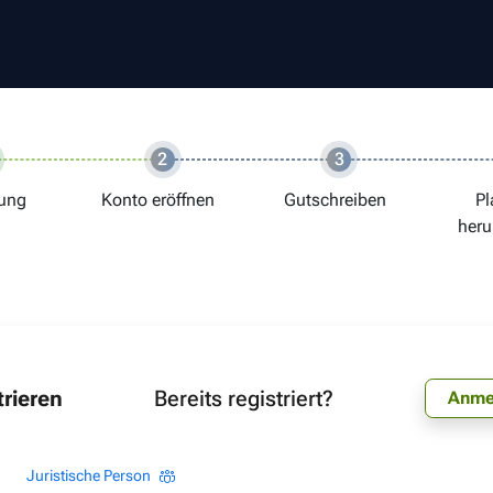
2
3
ung
Konto eröffnen
Gutschreiben
Pl
heru
trieren
Bereits registriert?
Anme
Juristische Person