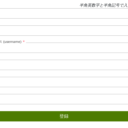
半角英数字と半角記号で入
username)
登録