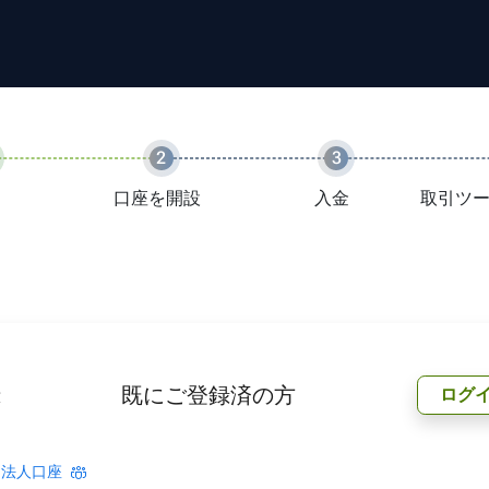
2
3
口座を開設
入金
取引ツ
既にご登録済の方
ログ
法人口座