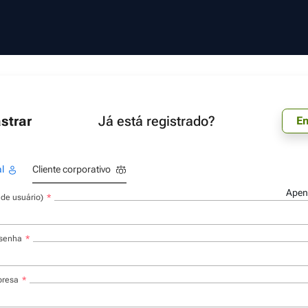
strar
Já está registrado?
En
al
Cliente corporativo
Apena
de usuário)
 senha
resa