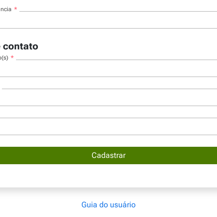
ência
 contato
(s)
Guia do usuário