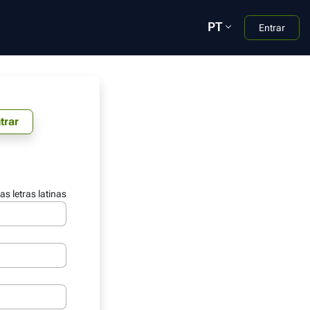
PT
Entrar
trar
s letras latinas